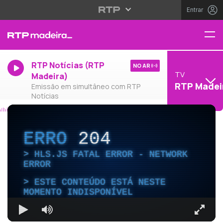
Entrar
RTP Notícias (RTP
NO AR
TV
Madeira)
RTP Madei
Emissão em simultâneo com RTP
Notícias
ERRO
204
HLS.JS FATAL ERROR - NETWORK
ERROR
ESTE CONTEÚDO ESTÁ NESTE
MOMENTO INDISPONÍVEL