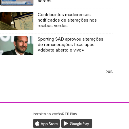
aéreos
Contribuintes madeirenses
notificados de alterações nos
recibos verdes
Sporting SAD aprovou alterações
de remunerações fixas após
«debate aberto e vivo»
PUB
Instale a aplicação
RTP Play
ebook da RTP Madeira
nstagram da RTP Madeira