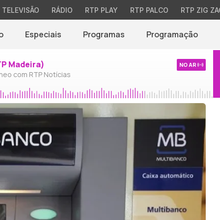
TELEVISÃO
RÁDIO
RTP PLAY
RTP PALCO
RTP ZIG ZA
o
Especiais
Programas
Programação
TP Madeira)
NO AR
neo com RTP Notícias