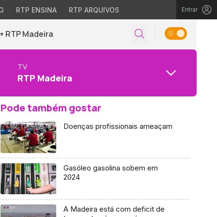
G
RTP ENSINA
RTP ARQUIVOS
Entrar
+ RTP Madeira
TV
RTP Madeira
Pode também gostar
Doenças profissionais ameaçam
Gasóleo gasolina sobem em
2024
A Madeira está com deficit de