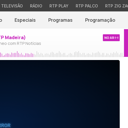
TELEVISÃO
RÁDIO
RTP PLAY
RTP PALCO
RTP ZIG ZA
o
Especiais
Programas
Programação
TP Madeira)
NO AR
neo com RTP Notícias
RROR