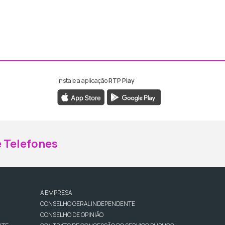
Instale a aplicação
RTP Play
ebook da RTP Madeira
nstagram da RTP Madeira
 Telefones
A EMPRESA
CONSELHO GERAL INDEPENDENTE
CONSELHO DE OPINIÃO