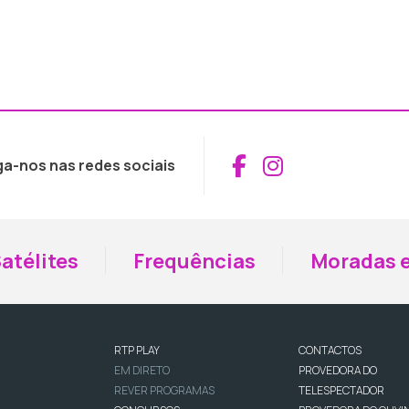
Aceder ao Fac
Aceder ao I
ga-nos nas redes sociais
atélites
Frequências
Moradas e
RTP PLAY
CONTACTOS
EM DIRETO
PROVEDORA DO
REVER PROGRAMAS
TELESPECTADOR