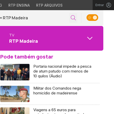
G
RTP ENSINA
RTP ARQUIVOS
Entrar
+ RTP Madeira
TV
RTP Madeira
Pode também gostar
Portaria nacional impede a pesca
de atum patudo com menos de
10 quilos (Áudio)
Militar dos Comandos nega
homicídio de madeirense
Viagens a 65 euros para