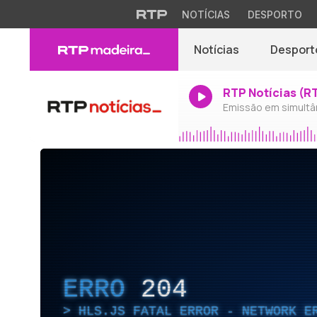
NOTÍCIAS
DESPORTO
Notícias
Desport
RTP Notícias (R
Emissão em simultâ
ERRO
204
HLS.JS FATAL ERROR - NETWORK E