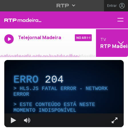
Entrar
Telejornal Madeira
NO AR
TV
RTP Madei
ERRO
204
HLS.JS FATAL ERROR - NETWORK
ERROR
ESTE CONTEÚDO ESTÁ NESTE
MOMENTO INDISPONÍVEL