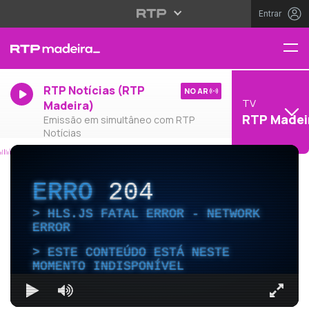
Entrar
RTP Notícias (RTP
NO AR
TV
Madeira)
RTP Madei
Emissão em simultâneo com RTP
Notícias
ERRO
204
HLS.JS FATAL ERROR - NETWORK
ERROR
ESTE CONTEÚDO ESTÁ NESTE
MOMENTO INDISPONÍVEL