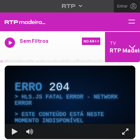
Entrar
Sem Filtros
NO AR
TV
RTP Madei
ERRO
204
HLS.JS FATAL ERROR - NETWORK
ERROR
ESTE CONTEÚDO ESTÁ NESTE
MOMENTO INDISPONÍVEL