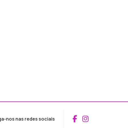
Aceder ao Fac
Aceder ao I
ga-nos nas redes sociais