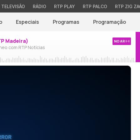
TELEVISÃO
RÁDIO
RTP PLAY
RTP PALCO
RTP ZIG ZA
o
Especiais
Programas
Programação
TP Madeira)
NO AR
neo com RTP Notícias
RROR