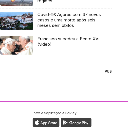
regiões
Covid-19: Açores com 37 novos
casos e uma morte após seis
meses sem óbitos
Francisco sucedeu a Bento XVI
(vídeo)
PUB
Instale a aplicação
RTP Play
ebook da RTP Madeira
nstagram da RTP Madeira