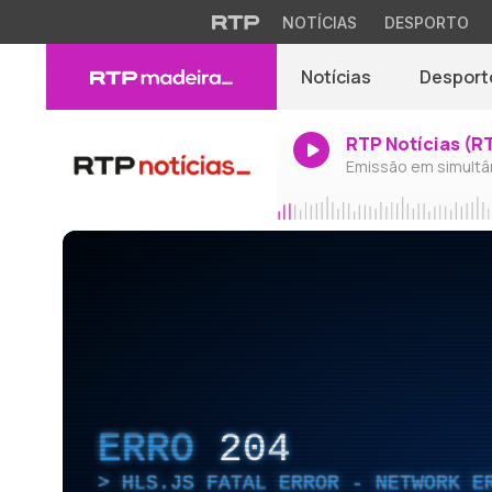
NOTÍCIAS
DESPORTO
Notícias
Desport
RTP Notícias (R
Emissão em simultâ
ERRO
204
HLS.JS FATAL ERROR - NETWORK E