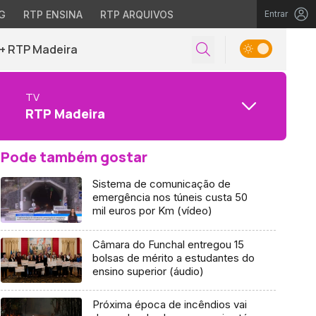
G
RTP ENSINA
RTP ARQUIVOS
Entrar
+ RTP Madeira
TV
RTP Madeira
Pode também gostar
Sistema de comunicação de
emergência nos túneis custa 50
mil euros por Km (vídeo)
Câmara do Funchal entregou 15
bolsas de mérito a estudantes do
ensino superior (áudio)
Próxima época de incêndios vai