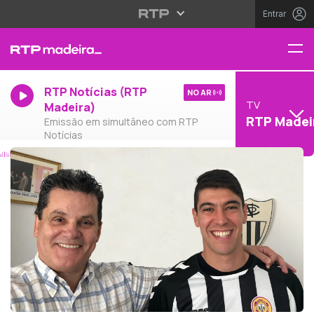
Entrar
RTP Notícias (RTP
NO AR
TV
Madeira)
RTP Madei
Emissão em simultâneo com RTP
Notícias