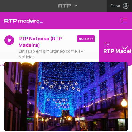
Entrar
RTP Notícias (RTP
NO AR
TV
Madeira)
RTP Madei
Emissão em simultâneo com RTP
Notícias