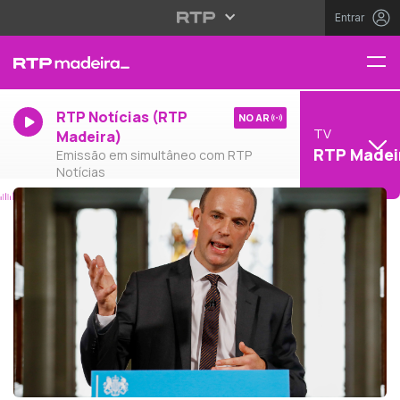
Entrar
RTP Notícias (RTP
NO AR
TV
Madeira)
RTP Madei
Emissão em simultâneo com RTP
Notícias