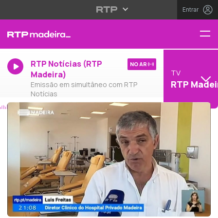
Entrar
RTP Notícias (RTP
NO AR
TV
Madeira)
RTP Madei
Emissão em simultâneo com RTP
Notícias