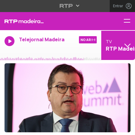
Entrar
Telejornal Madeira
NO AR
TV
RTP Madei