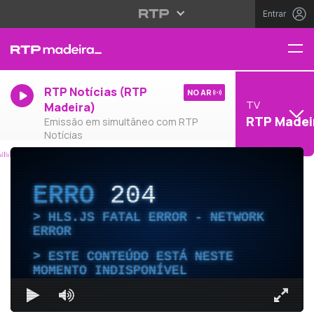
Entrar
RTP Notícias (RTP
NO AR
TV
Madeira)
RTP Madei
Emissão em simultâneo com RTP
Notícias
ERRO
204
HLS.JS FATAL ERROR - NETWORK
ERROR
ESTE CONTEÚDO ESTÁ NESTE
MOMENTO INDISPONÍVEL