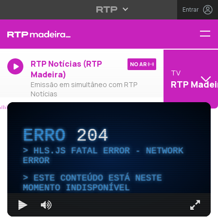
Entrar
RTP Notícias (RTP
NO AR
TV
Madeira)
RTP Madei
Emissão em simultâneo com RTP
Notícias
ERRO
204
HLS.JS FATAL ERROR - NETWORK
ERROR
ESTE CONTEÚDO ESTÁ NESTE
MOMENTO INDISPONÍVEL