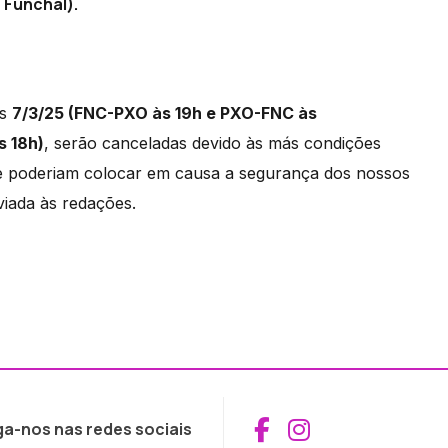
 Funchal).
as
7/3/25 (FNC-PXO às 19h e PXO-FNC às
s 18h)
, serão canceladas devido às más condições
ue poderiam colocar em causa a segurança dos nossos
viada às redações.
Aceder ao Fac
Aceder ao I
ga-nos nas redes sociais