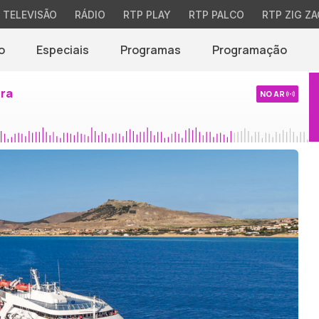
TELEVISÃO
RÁDIO
RTP PLAY
RTP PALCO
RTP ZIG ZA
o
Especiais
Programas
Programação
ira
NO AR