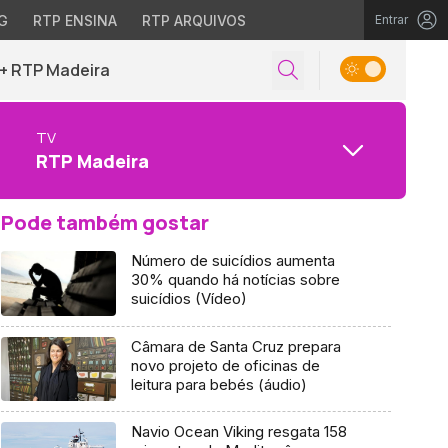
G
RTP ENSINA
RTP ARQUIVOS
Entrar
+ RTP Madeira
TV
RTP Madeira
Pode também gostar
Número de suicídios aumenta
30% quando há notícias sobre
suicídios (Vídeo)
Câmara de Santa Cruz prepara
novo projeto de oficinas de
leitura para bebés (áudio)
Navio Ocean Viking resgata 158