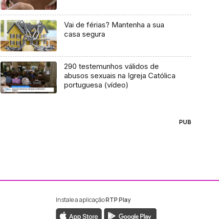
Vai de férias? Mantenha a sua
casa segura
290 testemunhos válidos de
abusos sexuais na Igreja Católica
portuguesa (vídeo)
PUB
Instale a aplicação
RTP Play
ebook da RTP Madeira
nstagram da RTP Madeira