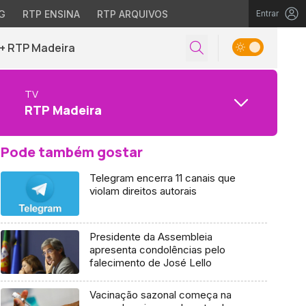
G
RTP ENSINA
RTP ARQUIVOS
Entrar
+ RTP Madeira
TV
RTP Madeira
Pode também gostar
Telegram encerra 11 canais que
violam direitos autorais
Presidente da Assembleia
apresenta condolências pelo
falecimento de José Lello
Vacinação sazonal começa na