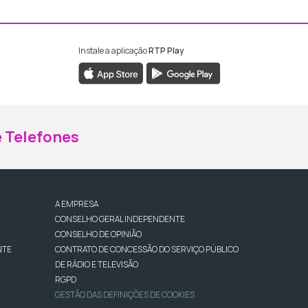
Instale a aplicação
RTP Play
ebook da RTP Madeira
nstagram da RTP Madeira
 Telefones
A EMPRESA
CONSELHO GERAL INDEPENDENTE
CONSELHO DE OPINIÃO
NTE
CONTRATO DE CONCESSÃO DO SERVIÇO PÚBLICO
DE RÁDIO E TELEVISÃO
RGPD
GESTÃO DAS DEFINIÇÕES DE COOKIES