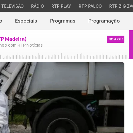
TELEVISÃO
RÁDIO
RTP PLAY
RTP PALCO
RTP ZIG ZA
o
Especiais
Programas
Programação
TP Madeira)
NO AR
neo com RTP Notícias