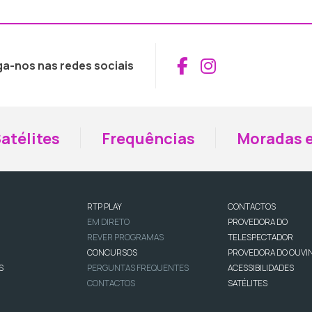
Aceder ao Fac
Aceder ao I
ga-nos nas redes sociais
atélites
Frequências
Moradas e
RTP PLAY
CONTACTOS
EM DIRETO
PROVEDORA DO
REVER PROGRAMAS
TELESPECTADOR
CONCURSOS
PROVEDORA DO OUVI
S
PERGUNTAS FREQUENTES
ACESSIBILIDADES
CONTACTOS
SATÉLITES