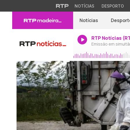
NOTÍCIAS
DESPORTO
Notícias
Desport
RTP Notícias (R
Emissão em simultâ