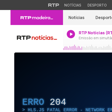
NOTÍCIAS
DESPORTO
Notícias
Desport
RTP Notícias (R
Emissão em simultâ
ERRO
204
HLS.JS FATAL ERROR - NETWORK E