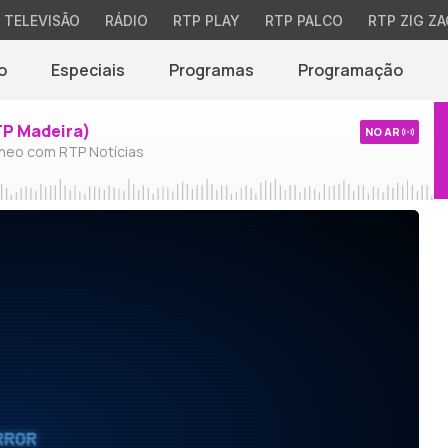
TELEVISÃO
RÁDIO
RTP PLAY
RTP PALCO
RTP ZIG ZA
o
Especiais
Programas
Programação
TP Madeira)
NO AR
neo com RTP Notícias
RROR