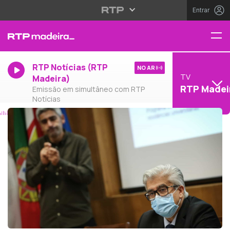
Entrar
RTP Notícias (RTP
NO AR
TV
Madeira)
RTP Madei
Emissão em simultâneo com RTP
Notícias