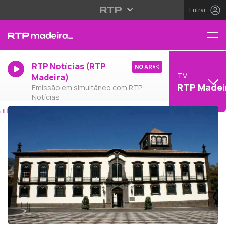
Entrar
RTP Notícias (RTP
NO AR
TV
Madeira)
RTP Madei
Emissão em simultâneo com RTP
Notícias