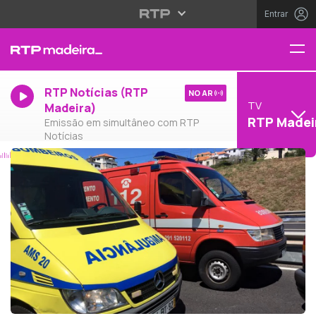
Entrar
RTP Notícias (RTP
NO AR
TV
Madeira)
RTP Madei
Emissão em simultâneo com RTP
Notícias