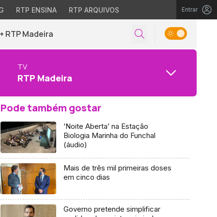
G
RTP ENSINA
RTP ARQUIVOS
Entrar
+ RTP Madeira
TV
RTP Madeira
Pode também gostar
‘Noite Aberta’ na Estação
Biologia Marinha do Funchal
(áudio)
Mais de três mil primeiras doses
em cinco dias
Governo pretende simplificar