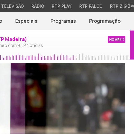
TELEVISÃO
RÁDIO
RTP PLAY
RTP PALCO
RTP ZIG ZA
o
Especiais
Programas
Programação
TP Madeira)
NO AR
neo com RTP Notícias