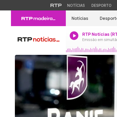
NOTÍCIAS
DESPORTO
Notícias
Desport
RTP Notícias (R
Emissão em simultâ