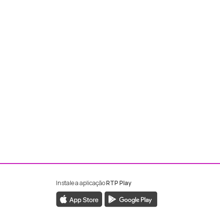
Instale a aplicação
RTP Play
ebook da RTP Madeira
nstagram da RTP Madeira