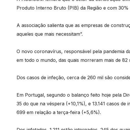
Produto Interno Bruto (PIB) da Região e com 30% 
A associação salienta que as empresas de construç
aqueles que mais necessitam”.
O novo coronavírus, responsável pela pandemia da 
em todo o mundo, das quais morreram mais de 82 m
Dos casos de infeção, cerca de 260 mil são consid
Em Portugal, segundo o balanço feito hoje pela Di
35 do que na véspera (+10,1%), e 13.141 casos de
699 em relação a terça-feira (+5,6%).
Dos infetados, 1.211 estão internados, 245 dos qua