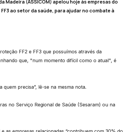
l da Madeira (ASSICOM) apelou hoje às empresas do
FF3 ao setor da saúde, para ajudar no combate à
proteção FF2 e FF3 que possuímos através da
nhando que, "num momento difícil como o atual", é
a quem precisa”, lê-se na mesma nota.
as no Serviço Regional de Saúde (Sesaram) ou na
l e as empresas relacionadas “contribuem com 30% do