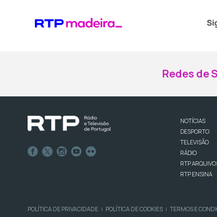
Si
Redes de S
NOTÍCIAS
DESPORTO
TELEVISÃO
RÁDIO
RTP ARQUIVO
RTP ENSINA
POLÍTICA DE PRIVACIDADE
POLÍTICA DE COOKIES
TERMOS E COND
|
|