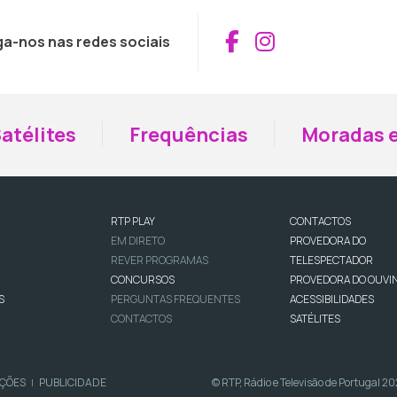
Aceder ao Fac
Aceder ao I
ga-nos nas redes sociais
atélites
Frequências
Moradas e
RTP PLAY
CONTACTOS
EM DIRETO
PROVEDORA DO
REVER PROGRAMAS
TELESPECTADOR
CONCURSOS
PROVEDORA DO OUVI
S
PERGUNTAS FREQUENTES
ACESSIBILIDADES
CONTACTOS
SATÉLITES
IÇÕES
PUBLICIDADE
© RTP, Rádio e Televisão de Portugal 2
|