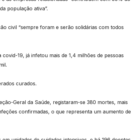
da população ativa”.
ão civil “sempre foram e serão solidárias com todos
covid-19, já infetou mais de 1,4 milhões de pessoas
il.
erados curados.
reção-Geral da Saúde, registaram-se 380 mortes, mais
 infeções confirmadas, o que representa um aumento de
is em unidades de cuidados intensivos, e há 196 doentes