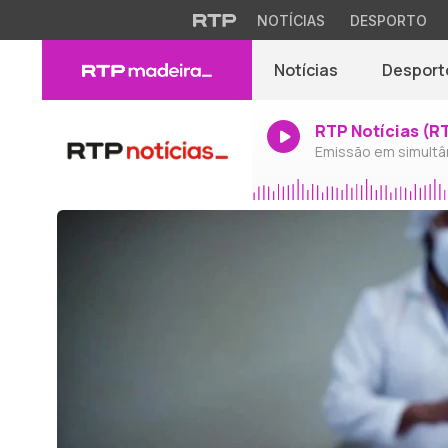
NOTÍCIAS
DESPORTO
Notícias
Desport
RTP Notícias (R
Emissão em simultâ