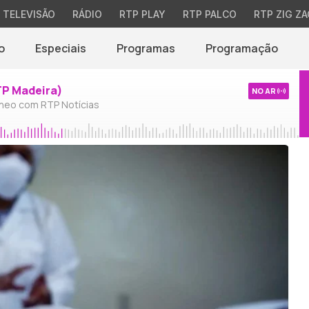
TELEVISÃO
RÁDIO
RTP PLAY
RTP PALCO
RTP ZIG ZA
o
Especiais
Programas
Programação
TP Madeira)
NO AR
neo com RTP Notícias