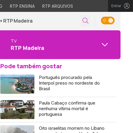
G
RTP ENSINA
RTP ARQUIVOS
Entrar
+ RTP Madeira
TV
RTP Madeira
Pode também gostar
Português procurado pela
Interpol preso no nordeste do
Brasil
Paula Cabaço confirma que
nenhuma vítima mortal é
portuguesa
Oito israelitas morrem no Líbano