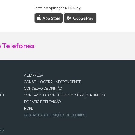
Instale a aplicação
RTP Play
ebook da RTP Madeira
nstagram da RTP Madeira
 Telefones
A EMPRESA
CONSELHO GERAL INDEPENDENTE
CONSELHO DE OPINIÃO
NTE
CONTRATO DE CONCESSÃO DO SERVIÇO PÚBLICO
DE RÁDIO E TELEVISÃO
RGPD
GESTÃO DAS DEFINIÇÕES DE COOKIES
026