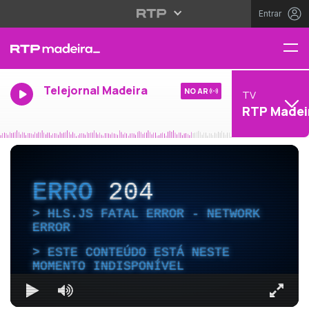
Entrar
Telejornal Madeira
NO AR
TV
RTP Madei
ERRO
204
HLS.JS FATAL ERROR - NETWORK
ERROR
ESTE CONTEÚDO ESTÁ NESTE
MOMENTO INDISPONÍVEL