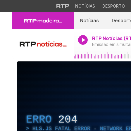
NOTÍCIAS
DESPORTO
Notícias
Desport
RTP Notícias (R
Emissão em simultâ
ERRO
204
HLS.JS FATAL ERROR - NETWORK E