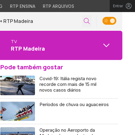
G
RTP ENSINA
RTP ARQUIVOS
Entrar
+ RTP Madeira
TV
RTP Madeira
Pode também gostar
Covid-19: Itália regista novo
recorde com mais de 15 mil
novos casos diários
Períodos de chuva ou aguaceiros
Operação no Aeroporto da