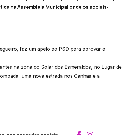
tida na Assembleia Municipal onde os sociais-
ssegueiro, faz um apelo ao PSD para aprovar a
riantes na zona do Solar dos Esmeraldos, no Lugar de
 Lombada, uma nova estrada nos Canhas e a
Aceder ao Fac
Aceder ao I
ga-nos nas redes sociais