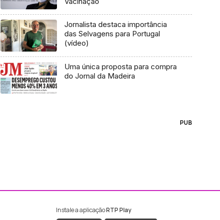
Vacinação
Jornalista destaca importância
das Selvagens para Portugal
(vídeo)
Uma única proposta para compra
do Jornal da Madeira
PUB
Instale a aplicação
RTP Play
ebook da RTP Madeira
nstagram da RTP Madeira