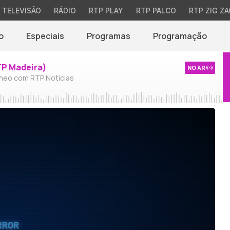
TELEVISÃO
RÁDIO
RTP PLAY
RTP PALCO
RTP ZIG ZA
o
Especiais
Programas
Programação
TP Madeira)
NO AR
neo com RTP Notícias
RROR