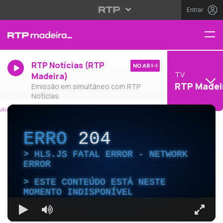
Entrar
RTP Notícias (RTP
NO AR
TV
Madeira)
RTP Madei
Emissão em simultâneo com RTP
Notícias
ERRO
204
HLS.JS FATAL ERROR - NETWORK
ERROR
ESTE CONTEÚDO ESTÁ NESTE
MOMENTO INDISPONÍVEL