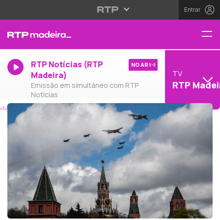
Entrar
RTP Notícias (RTP
NO AR
TV
Madeira)
RTP Madei
Emissão em simultâneo com RTP
Notícias