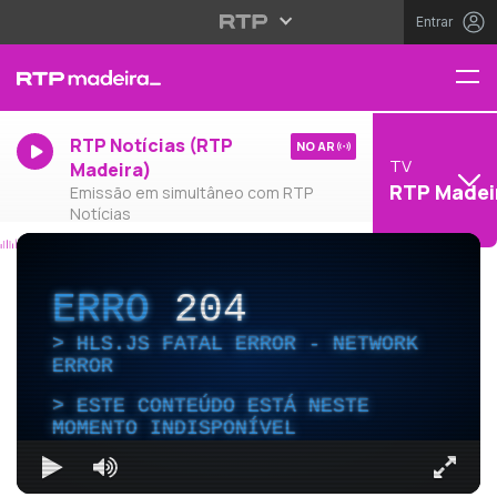
Entrar
RTP Notícias (RTP
NO AR
TV
Madeira)
RTP Madei
Emissão em simultâneo com RTP
Notícias
ERRO
204
HLS.JS FATAL ERROR - NETWORK
ERROR
ESTE CONTEÚDO ESTÁ NESTE
MOMENTO INDISPONÍVEL