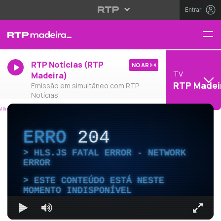
Entrar
RTP Notícias (RTP
NO AR
TV
Madeira)
RTP Madei
Emissão em simultâneo com RTP
Notícias
ERRO
204
HLS.JS FATAL ERROR - NETWORK
ERROR
ESTE CONTEÚDO ESTÁ NESTE
MOMENTO INDISPONÍVEL