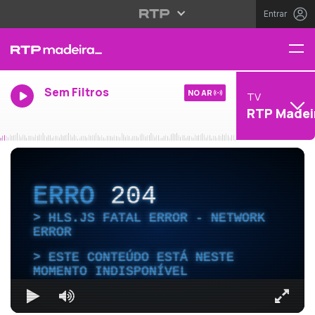
Entrar
Sem Filtros
NO AR
TV
RTP Madei
ERRO
204
HLS.JS FATAL ERROR - NETWORK
ERROR
ESTE CONTEÚDO ESTÁ NESTE
MOMENTO INDISPONÍVEL