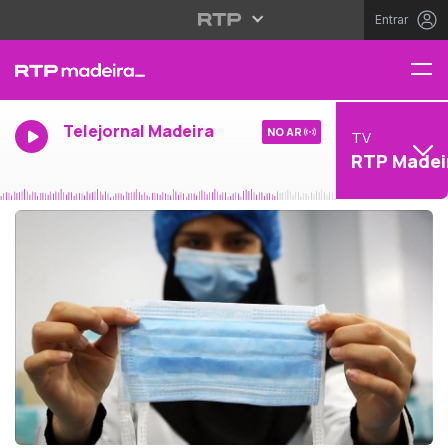
Entrar
Telejornal Madeira
NO AR
TV
RTP Madei