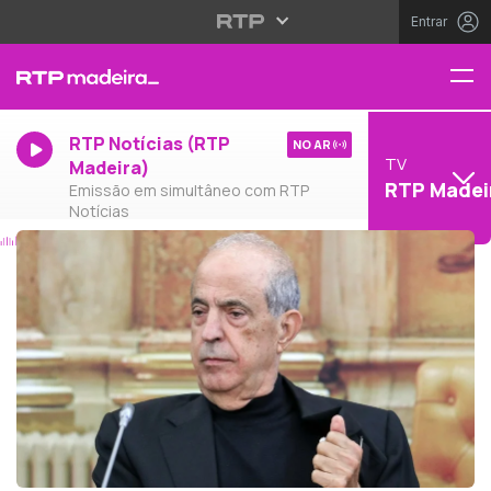
Entrar
RTP Notícias (RTP
NO AR
TV
Madeira)
RTP Madei
Emissão em simultâneo com RTP
Notícias