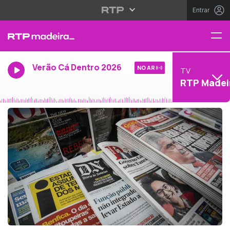
Entrar
Verão Cá Dentro 2026
NO AR
TV
RTP Madei