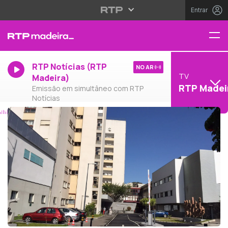
Entrar
RTP Notícias (RTP
NO AR
TV
Madeira)
RTP Madei
Emissão em simultâneo com RTP
Notícias