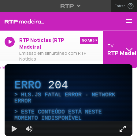
Entrar
RTP Notícias (RTP
NO AR
TV
Madeira)
RTP Madei
Emissão em simultâneo com RTP
Notícias
ERRO
204
HLS.JS FATAL ERROR - NETWORK
ERROR
ESTE CONTEÚDO ESTÁ NESTE
MOMENTO INDISPONÍVEL