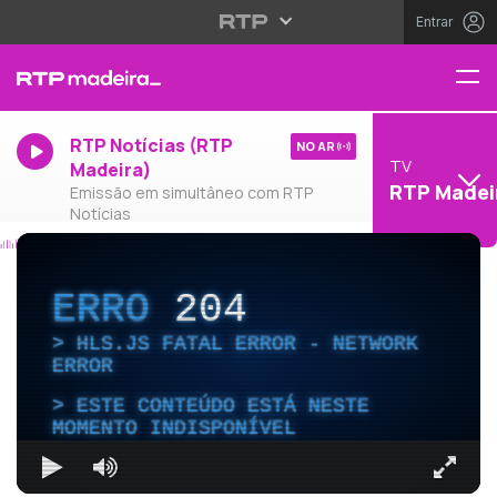
Entrar
RTP Notícias (RTP
NO AR
TV
Madeira)
RTP Madei
Emissão em simultâneo com RTP
Notícias
ERRO
204
HLS.JS FATAL ERROR - NETWORK
ERROR
ESTE CONTEÚDO ESTÁ NESTE
MOMENTO INDISPONÍVEL