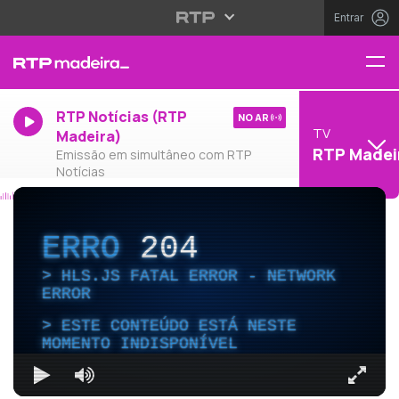
Entrar
RTP Notícias (RTP
NO AR
TV
Madeira)
RTP Madei
Emissão em simultâneo com RTP
Notícias
ERRO
204
HLS.JS FATAL ERROR - NETWORK
ERROR
ESTE CONTEÚDO ESTÁ NESTE
MOMENTO INDISPONÍVEL