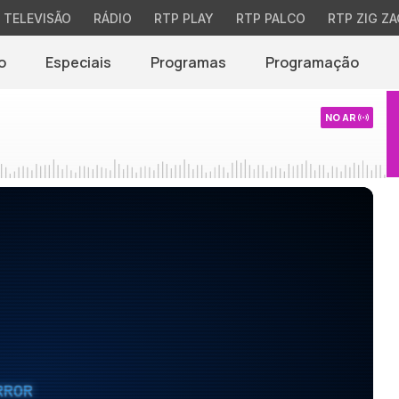
TELEVISÃO
RÁDIO
RTP PLAY
RTP PALCO
RTP ZIG ZA
o
Especiais
Programas
Programação
NO AR
RROR