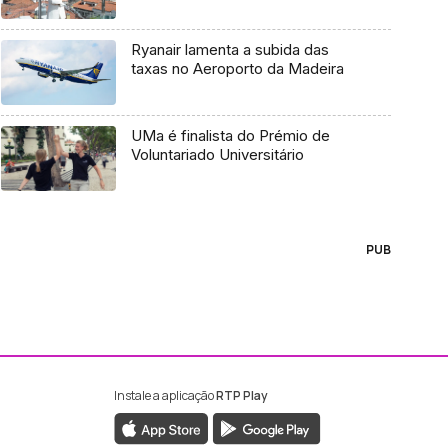
Ryanair lamenta a subida das
taxas no Aeroporto da Madeira
UMa é finalista do Prémio de
Voluntariado Universitário
PUB
Instale a aplicação
RTP Play
ebook da RTP Madeira
nstagram da RTP Madeira