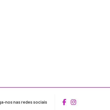
Aceder ao Fac
Aceder ao I
ga-nos nas redes sociais