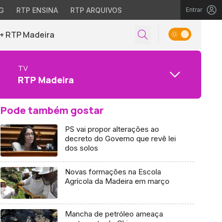
G
RTP ENSINA
RTP ARQUIVOS
Entrar
+ RTP Madeira
TV
RTP Madeira
Pode também gostar
PS vai propor alterações ao
decreto do Governo que revê lei
dos solos
Novas formações na Escola
Agrícola da Madeira em março
Mancha de petróleo ameaça