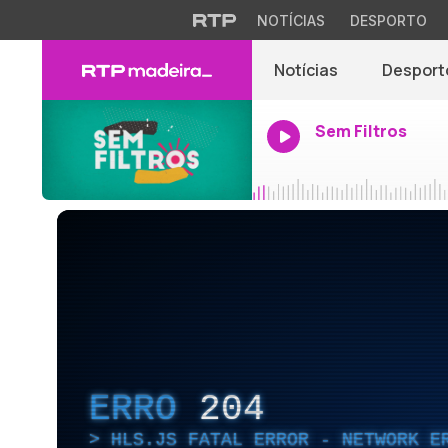
NOTÍCIAS
DESPORTO
Notícias
Desport
Sem Filtros
ERRO
204
HLS.JS FATAL ERROR - NETWORK E