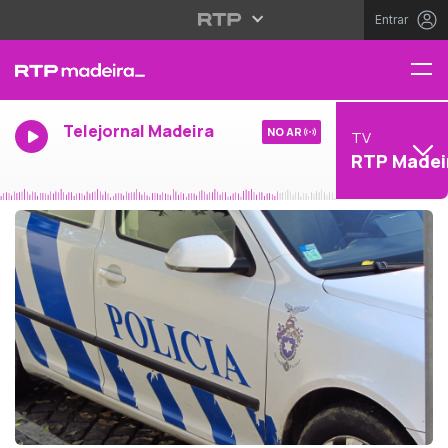
Entrar
Telejornal Madeira
NO AR
TV
RTP Madei