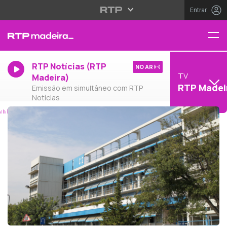
Entrar
RTP Notícias (RTP
NO AR
TV
Madeira)
RTP Madei
Emissão em simultâneo com RTP
Notícias