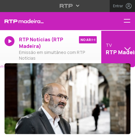
Entrar
RTP Notícias (RTP
NO AR
TV
Madeira)
RTP Madei
Emissão em simultâneo com RTP
Notícias