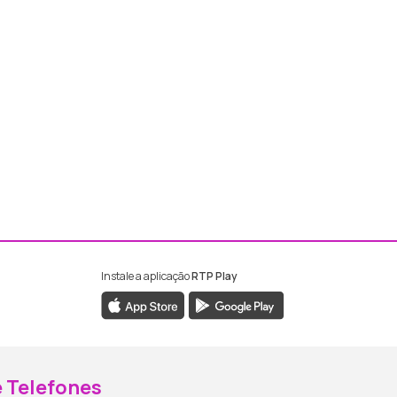
Instale a aplicação
RTP Play
ebook da RTP Madeira
nstagram da RTP Madeira
 Telefones