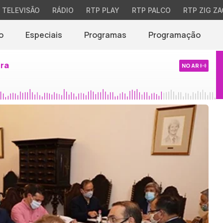
TELEVISÃO
RÁDIO
RTP PLAY
RTP PALCO
RTP ZIG ZA
o
Especiais
Programas
Programação
ira
NO AR