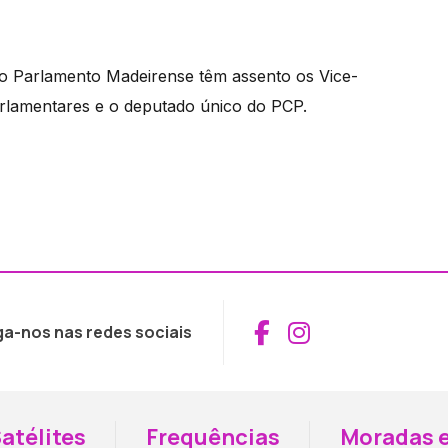
o Parlamento Madeirense têm assento os Vice-
parlamentares e o deputado único do PCP.
Aceder ao Fac
Aceder ao I
ga-nos nas redes sociais
atélites
Frequências
Moradas e