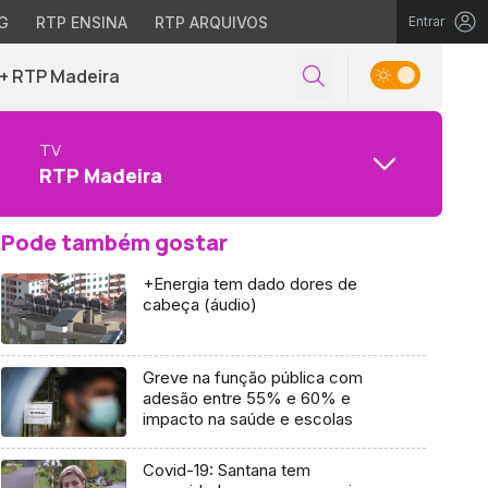
G
RTP ENSINA
RTP ARQUIVOS
Entrar
+ RTP Madeira
TV
RTP Madeira
Pode também gostar
+Energia tem dado dores de
cabeça (áudio)
Greve na função pública com
adesão entre 55% e 60% e
impacto na saúde e escolas
Covid-19: Santana tem