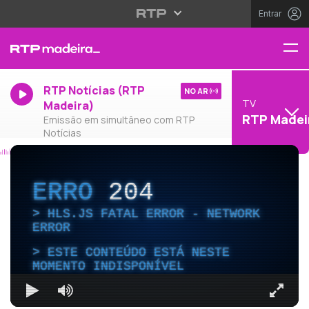
Entrar
RTP Notícias (RTP
NO AR
TV
Madeira)
RTP Madei
Emissão em simultâneo com RTP
Notícias
ERRO
204
HLS.JS FATAL ERROR - NETWORK
ERROR
ESTE CONTEÚDO ESTÁ NESTE
MOMENTO INDISPONÍVEL