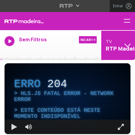
Entrar
Sem Filtros
NO AR
TV
RTP Madei
ERRO
204
HLS.JS FATAL ERROR - NETWORK
ERROR
ESTE CONTEÚDO ESTÁ NESTE
MOMENTO INDISPONÍVEL