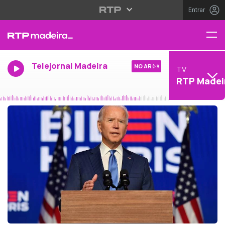
Entrar
Telejornal Madeira
NO AR
TV
RTP Madei