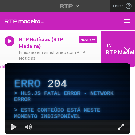
Entrar
RTP Notícias (RTP
NO AR
TV
Madeira)
RTP Madei
Emissão em simultâneo com RTP
Notícias
ERRO
204
HLS.JS FATAL ERROR - NETWORK
ERROR
ESTE CONTEÚDO ESTÁ NESTE
MOMENTO INDISPONÍVEL