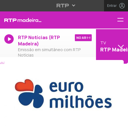
Entrar
RTP Notícias (RTP
NO AR
TV
Madeira)
RTP Madei
Emissão em simultâneo com RTP
Notícias