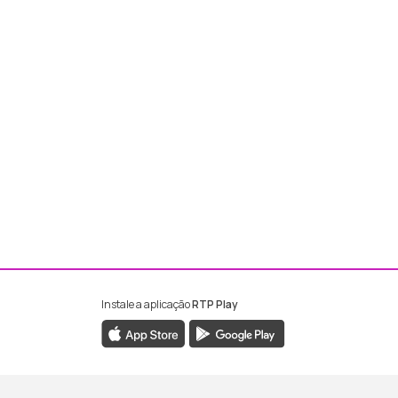
Instale a aplicação
RTP Play
ebook da RTP Madeira
nstagram da RTP Madeira