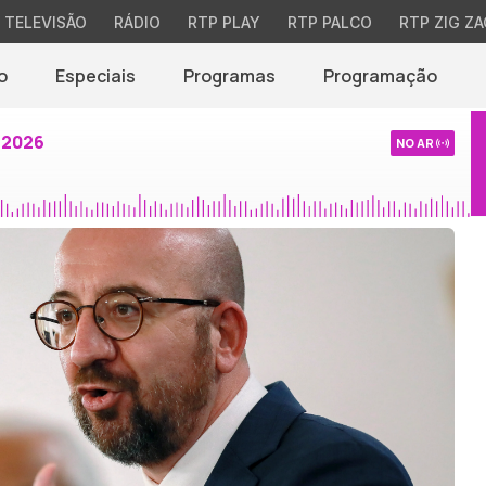
TELEVISÃO
RÁDIO
RTP PLAY
RTP PALCO
RTP ZIG ZA
o
Especiais
Programas
Programação
 2026
NO AR