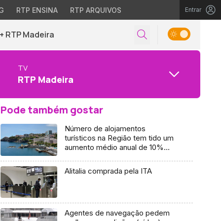
G
RTP ENSINA
RTP ARQUIVOS
Entrar
+ RTP Madeira
TV
RTP Madeira
Pode também gostar
Número de alojamentos
turísticos na Região tem tido um
aumento médio anual de 10%
(áudio)
Alitalia comprada pela ITA
Agentes de navegação pedem