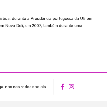
Lisboa, durante a Presidência portuguesa da UE em
a, em Nova Deli, em 2007, também durante uma
Aceder ao Fac
Aceder ao I
ga-nos nas redes sociais