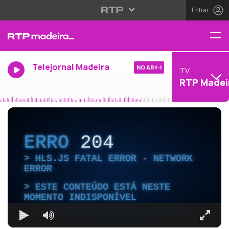
Entrar
Telejornal Madeira
NO AR
TV
RTP Madei
ERRO
204
HLS.JS FATAL ERROR - NETWORK
ERROR
ESTE CONTEÚDO ESTÁ NESTE
MOMENTO INDISPONÍVEL