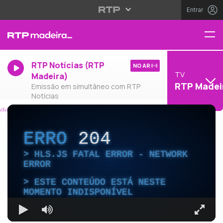
Entrar
RTP Notícias (RTP
NO AR
TV
Madeira)
RTP Madei
Emissão em simultâneo com RTP
Notícias
ERRO
204
HLS.JS FATAL ERROR - NETWORK
ERROR
ESTE CONTEÚDO ESTÁ NESTE
MOMENTO INDISPONÍVEL