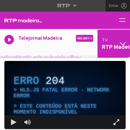
Entrar
Telejornal Madeira
NO AR
TV
RTP Madei
ERRO
204
HLS.JS FATAL ERROR - NETWORK
ERROR
ESTE CONTEÚDO ESTÁ NESTE
MOMENTO INDISPONÍVEL